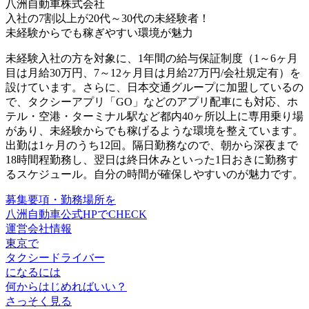
八洲自動車株式会社
入社の7割以上が20代～30代の未経験者！
未経験からでも稼ぎやすい環境が魅力
未経験入社の方を対象に、
1年間の給与保証制度（1～6ヶ月
目は月給30万円、7～12ヶ月目は月給27万円/会社規定有）
を
設けています。さらに、日本交通グループに加盟しているの
で、タクシーアプリ「GO」などの
アプリ配車にも対応、ホ
テル・空港・ターミナル駅など都内40ヶ所以上に専用乗り場
があり
、未経験からでも稼げるような環境を整えています。
出勤は1ヶ月のうち12回。隔日勤務なので、朝から深夜まで
18時間程勤務し、翌日は終日休みといった1日おきに勤務す
るスケジュール。自分の時間が確保しやすいのが魅力です。
募集要項・勤務場所を
八洲自動車公式HPでCHECK
運営会社情報
東京で
タクシードライバー
になるには
何からはじめればいい？
さっそく見る