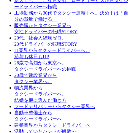
新人でも、ここなら安心 – ロードサービスからタクシ
ードライバーへ転職
工場勤務から30代でタクシー運転手へ。決め手は「自
分の裁量で働ける」
販売職からタクシー業界へ
女性ドライバーの転職STORY
20代、社会人経験ゼロ、
20代ドライバーの転職STORY
IT業界からタクシードライバーへ。
給与も休日もUP
26歳で高知から東京へ。
タクシードライバーへの挑戦
20歳で建設業界から
タクシー業界へ。
物流業界から
タクシードライバーへ。
結婚を機に選んだ働き方
フードデリバリーからタクシー業界へ
自動車整備士から
タクシードライバーへ
建築業界からタクシードライバーへ
活動していたバンドが解散⋯