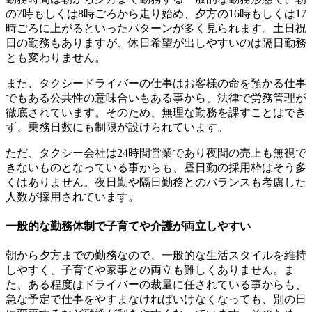
の7時もしくは8時ごろから走り始め、夕方の16時もしくは17
時ごろに上がるといったパターンが多く見られます。土日祝
日の勤務もありますが、休日希望が出しやすいのは隔日勤務
とも変わりません。
また、タクシードライバーの仕事はお客様の命を預かる仕事
でもある公共性の意味合いもある事から、法律で労務管理が
徹底されています。そのため、無理な勤務を課すことはでき
ず、
乗務日数にも制限が設けられています
。
ただ、タクシー会社は24時間営業であり夜間の売上も無視で
きないものとなっている事からも、
昼日勤の採用枠はそう多
くはありません
。夜日勤や隔日勤務とのバランスも考慮した
人数が採用されています。
一般的な勤務体制で子育てや介護が両立しやすい
朝から夕方までの勤務なので、一般的な生活スタイルを維持
しやすく、子育てや家事との両立も難しくありません。ま
た、ある程度はドライバーの裁量に任されている事からも、
急な予定で仕事をやすまなければいけなくなっても、別の日