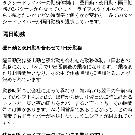
タクシードライバーの勤務体制は、
昼日勤・夜日勤・隔日勤
務
の3パターンからなっています。ライフスタイルやどれく
らい稼ぎたいかでどの時間帯で働くかが変わり、多くのタク
シードライバーが隔日勤務を選択しています。
隔日勤務
昼日勤と夜日勤を合わせて2日分勤務
隔日勤務は
昼出勤と夜出勤を合わせた勤務体制
。1日おきの
勤務になり、
1ヶ月で12出番前後
の乗務になります。
1乗務あ
たり14時間半
となり、その中で
休憩時間を3時間
とることが
決められています。
勤務時間帯は会社によって異なり、朝7時から翌日の午前3時
までのシフトもあれば、16時から始まり翌日の12時に終わる
シフトと、昼と夜の両方をカバーすると言っても、その時間
帯には幅があります。24時間営業であることからも、どの時
間帯でもドライバーが不足しないようにシフトが組まれてい
ます。
休日が多くライフワークバランスを取りやすい