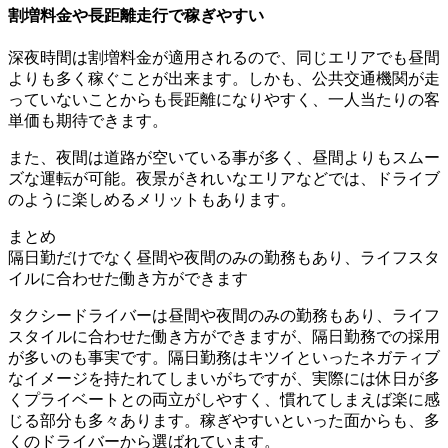
割増料金や長距離走行で稼ぎやすい
深夜時間は割増料金が適用されるので、
同じエリアでも昼間
よりも多く稼ぐことが出来ます
。しかも、公共交通機関が走
っていないことからも
長距離になりやすく、一人当たりの客
単価も期待できます
。
また、夜間は道路が空いている事が多く、
昼間よりもスムー
ズな運転が可能
。夜景がきれいなエリアなどでは、ドライブ
のように楽しめるメリットもあります。
まとめ
隔日勤だけでなく昼間や夜間のみの勤務もあり、ライフスタ
イルに合わせた働き方ができます
タクシードライバーは昼間や夜間のみの勤務もあり、ライフ
スタイルに合わせた働き方ができますが、
隔日勤務での採用
が多い
のも事実です。隔日勤務はキツイといったネガティブ
なイメージを持たれてしまいがちですが、実際には
休日が多
くプライベートとの両立がしやすく、慣れてしまえば楽に感
じる部分も多々あります
。稼ぎやすいといった面からも、多
くのドライバーから選ばれています。