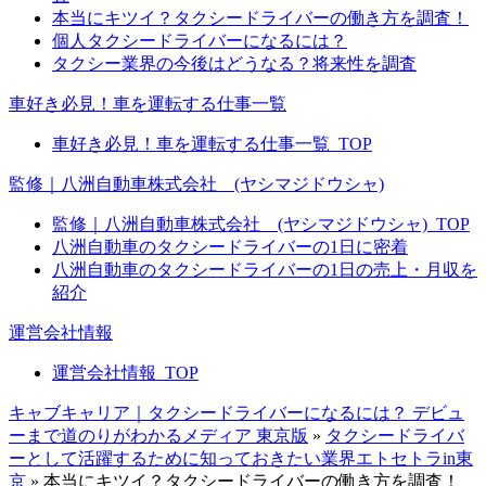
本当にキツイ？タクシードライバーの働き方を調査！
個人タクシードライバーになるには？
タクシー業界の今後はどうなる？将来性を調査
車好き必見！車を運転する仕事一覧
車好き必見！車を運転する仕事一覧_TOP
監修｜八洲自動車株式会社 (ヤシマジドウシャ)
監修｜八洲自動車株式会社 (ヤシマジドウシャ)_TOP
八洲自動車のタクシードライバーの1日に密着
八洲自動車のタクシードライバーの1日の売上・月収を
紹介
運営会社情報
運営会社情報_TOP
キャブキャリア｜タクシードライバーになるには？ デビュ
ーまで道のりがわかるメディア 東京版
»
タクシードライバ
ーとして活躍するために知っておきたい業界エトセトラin東
京
»
本当にキツイ？タクシードライバーの働き方を調査！