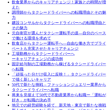
飲食業界からのキャリアチェンジ！家族との時間が増
えた
調理師からタクシードライバーへの転職理由とその魅
力
建設コンサルからタクシードライバーへの転職理由と
その魅力
元自衛官が選んだタクシー運転手の道—自分のペース
で働ける環境を求めて
飲食店からタクシー運転手へ—自由な働き方でプライ
ベートも充実させたキャリアチェンジ
工場勤務からタクシードライバーへ
ーキャリアチェンジの成功例
固定給与制の工場勤務から稼げるタクシードライバー
へ転職
「頑張った分だけ収入に反映！」タクシードライバー
で描く新しいキャリア
50代で新たな挑戦 – ファッションジュエリー業界から
タクシードライバーへ転職
将来を見据えて50代で不動産業界から転職ー「運転が
好き」が転職の決め手
地元での経営経験を経て、新天地・東京で新たな挑戦