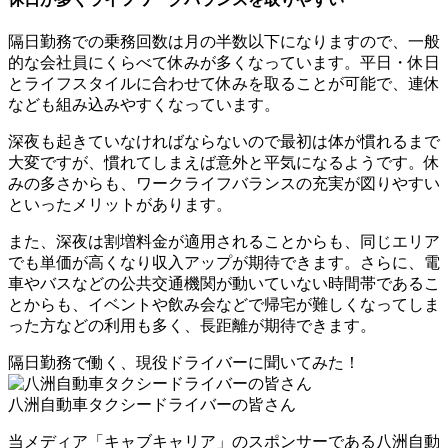
隔日勤務での
乗務回数は月の半数以下
になりますので、一般
的な会社員にくらべて休みが多くなっています。平日・休日
とライフスタイルに合わせて休みを取ることが可能で、連休
なども組み込みやすくなっています。
深夜も起きていなければならないので最初は体が慣れるまで
大変ですが、慣れてしまえば意外と平気になるようです。休
みの多さからも、
ワークライフバランスの充実が図りやすい
といったメリットがあります。
また、深夜は
割増料金が適用される
ことからも、同じエリア
でも単価が高くなり収入アップが期待できます。さらに、電
車やバスなどの公共交通機関が動いていない時間帯であるこ
とからも、イベントや飲み会などで帰宅が難しくなってしま
った方などの利用も多く、
長距離が期待できます
。
隔日勤務で働く、現役ドライバーに聞いてみた！
八洲自動車タクシードライバーの皆さん
当メディア「キャブキャリア」のスポンサーである八洲自動