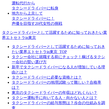
運転代行から
タクシードライバーに転身
地方から上京して
タクシードライバーに！
声優を目指す20代女性の挑戦
タクシードライバーとして活躍するために知っておきたい業
界エトセトラin東京
タクシードライバーとして活躍するために知っておき
たい業界エトセトラin東京_TOP
タクシー会社に就職する前にチェック！稼げるタクシ
ー会社の賢い選び方
新卒でタクシードライバーになる人が増加している理
由とは？
タクシードライバーに必要な資格とは？
タクシードライバーの地理試験って難しい？合格率
は？
東京のタクシードライバーの年収はどれくらい？
タクシー運転手に向いてる人・向かない人とは？
タクシードライバーの給与形態は？歩合の仕組みを調
査