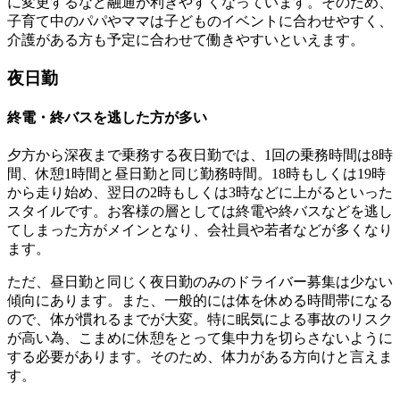
に変更するなど融通が利きやすくなっています。そのため、
子育て中のパパやママは子どものイベントに合わせやすく、
介護がある方も予定に合わせて働きやすい
といえます。
夜日勤
終電・終バスを逃した方が多い
夕方から深夜まで乗務する夜日勤では、
1回の乗務時間は8時
間、休憩1時間
と昼日勤と同じ勤務時間。18時もしくは19時
から走り始め、翌日の2時もしくは3時などに上がるといった
スタイルです。
お客様の層としては終電や終バスなどを逃し
てしまった方がメイン
となり、会社員や若者などが多くなり
ます。
ただ、昼日勤と同じく
夜日勤のみのドライバー募集は少ない
傾向にあります。また、一般的には体を休める時間帯になる
ので、体が慣れるまでが大変。特に眠気による事故のリスク
が高い為、こまめに休憩をとって集中力を切らさないように
する必要があります。そのため、
体力がある方向け
と言えま
す。