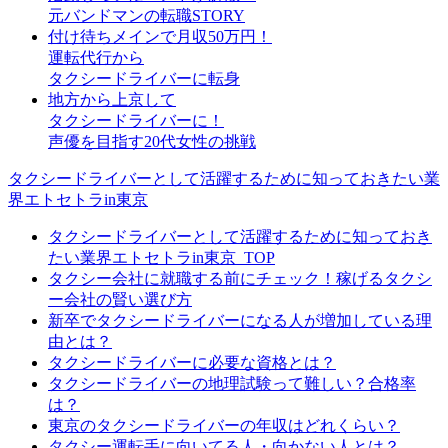
元バンドマンの転職STORY
付け待ちメインで月収50万円！
運転代行から
タクシードライバーに転身
地方から上京して
タクシードライバーに！
声優を目指す20代女性の挑戦
タクシードライバーとして活躍するために知っておきたい業
界エトセトラin東京
タクシードライバーとして活躍するために知っておき
たい業界エトセトラin東京_TOP
タクシー会社に就職する前にチェック！稼げるタクシ
ー会社の賢い選び方
新卒でタクシードライバーになる人が増加している理
由とは？
タクシードライバーに必要な資格とは？
タクシードライバーの地理試験って難しい？合格率
は？
東京のタクシードライバーの年収はどれくらい？
タクシー運転手に向いてる人・向かない人とは？