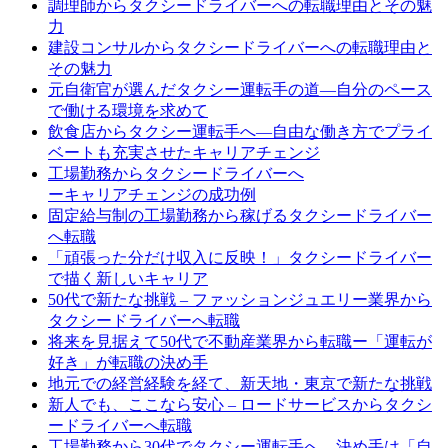
調理師からタクシードライバーへの転職理由とその魅
力
建設コンサルからタクシードライバーへの転職理由と
その魅力
元自衛官が選んだタクシー運転手の道—自分のペース
で働ける環境を求めて
飲食店からタクシー運転手へ—自由な働き方でプライ
ベートも充実させたキャリアチェンジ
工場勤務からタクシードライバーへ
ーキャリアチェンジの成功例
固定給与制の工場勤務から稼げるタクシードライバー
へ転職
「頑張った分だけ収入に反映！」タクシードライバー
で描く新しいキャリア
50代で新たな挑戦 – ファッションジュエリー業界から
タクシードライバーへ転職
将来を見据えて50代で不動産業界から転職ー「運転が
好き」が転職の決め手
地元での経営経験を経て、新天地・東京で新たな挑戦
新人でも、ここなら安心 – ロードサービスからタクシ
ードライバーへ転職
工場勤務から30代でタクシー運転手へ。決め手は「自